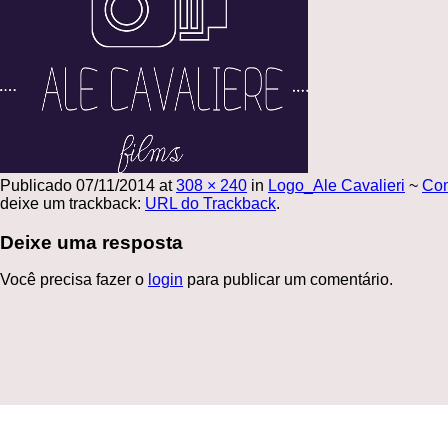
Publicado
07/11/2014
at
308 × 240
in
Logo_Ale Cavalieri
~
Co
deixe um trackback:
URL do Trackback
.
Deixe uma resposta
Você precisa fazer o
login
para publicar um comentário.