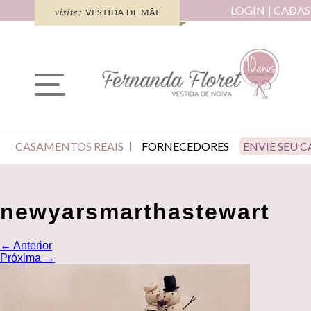
LOGIN
CADAS
CASAMENTOS REAIS
FORNECEDORES
ENVIE SEU 
newyarsmarthastewart
←
Anterior
Próxima
→