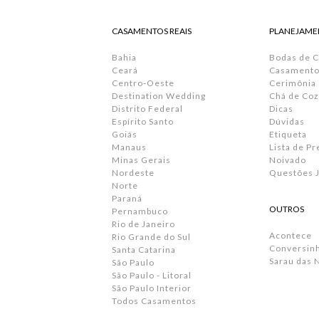
CASAMENTOS REAIS
PLANEJAME
Bahia
Bodas de 
Ceará
Casamento 
Centro-Oeste
Cerimônia
Destination Wedding
Chá de Coz
Distrito Federal
Dicas
Espírito Santo
Dúvidas
Goiás
Etiqueta
Manaus
Lista de P
Minas Gerais
Noivado
Nordeste
Questões J
Norte
Paraná
OUTROS
Pernambuco
Rio de Janeiro
Acontece
Rio Grande do Sul
Conversin
Santa Catarina
Sarau das 
São Paulo
São Paulo - Litoral
São Paulo Interior
Todos Casamentos