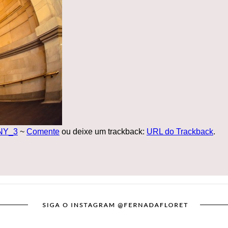
_NY_3
~
Comente
ou deixe um trackback:
URL do Trackback
.