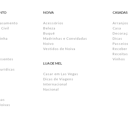
NTO
NOIVA
CASADAS
Casamento
Acessórios
Arranjos
Civil
Beleza
Casa
Buquê
Decoraç
inha
Madrinhas e Convidadas
Dicas
Noivo
Passeio
Vestidos de Noiva
Receber
Receitas
resentes
Vinhos
LUA DE MEL
urídicas
Casar em Las Vegas
Dicas de Viagens
Internacional
Nacional
has
Noivas