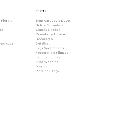
FESTAS
 Florais
Bem Casados e Doces
Bolo e Noivinhos
ão
Comes e Bebes
Convites e Papelaria
s
Decoração
 em casa
Detalhes
Faça Você Mesma
Fotografia e Filmagem
Lembrancinhas
Mini-Wedding
Música
Pista de Dança