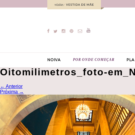
POR ONDE COMEÇAR
NOIVA
PLA
Oitomilimetros_foto-em_
←
Anterior
Próxima
→