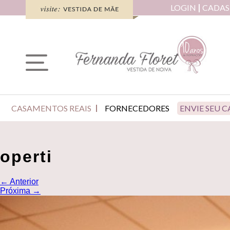
LOGIN
CADAS
CASAMENTOS REAIS
FORNECEDORES
ENVIE SEU 
operti
←
Anterior
Próxima
→