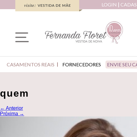
LOGIN
CADAS
CASAMENTOS REAIS
FORNECEDORES
ENVIE SEU 
quem
←
Anterior
Próxima
→