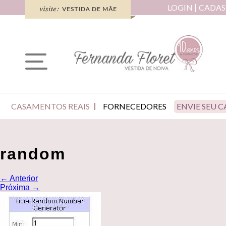
LOGIN
CADAS
CASAMENTOS REAIS
FORNECEDORES
ENVIE SEU 
random
←
Anterior
Próxima
→