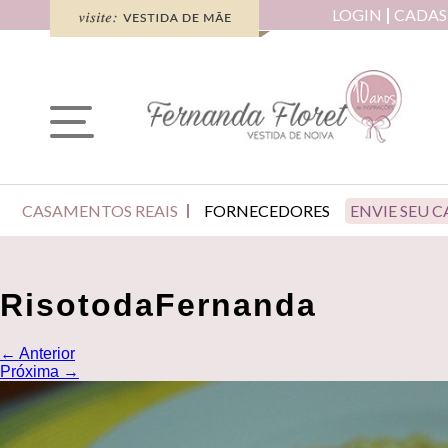
LOGIN
CADAS
CASAMENTOS REAIS
FORNECEDORES
ENVIE SEU 
RisotodaFernanda
←
Anterior
Próxima
→