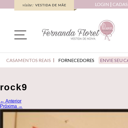
LOGIN
CADAS
CASAMENTOS REAIS
FORNECEDORES
ENVIE SEU 
rock9
←
Anterior
Próxima
→