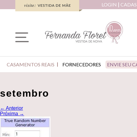
LOGIN
CADAS
CASAMENTOS REAIS
FORNECEDORES
ENVIE SEU 
setembro
←
Anterior
Próxima
→