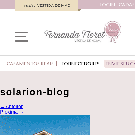
LOGIN
CADAS
CASAMENTOS REAIS
FORNECEDORES
ENVIE SEU 
solarion-blog
←
Anterior
Próxima
→