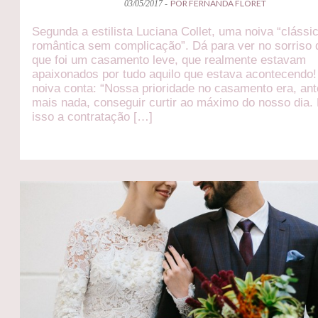
POR FERNANDA FLORET
03/05/2017 -
Segunda a estilista Luciana Collet, uma noiva “clássi
romântica sem complicação”. Dá para ver no sorriso 
que foi um casamento leve, que realmente estavam
apaixonados por tudo aquilo que estava acontecendo!
noiva conta: “Nossa prioridade no casamento era, an
mais nada, conseguir curtir ao máximo do nosso dia.
isso a contratação […]