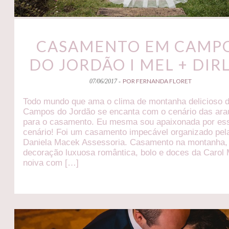
CASAMENTO EM CAMP
DO JORDÃO I MEL + DIR
POR FERNANDA FLORET
07/06/2017 -
Todo mundo que ama o clima de montanha delicioso 
Campos do Jordão se encanta com o cenário das ara
para o casamento. Eu mesma sou apaixonada por es
cenário! Foi um casamento impecável organizado pel
Daniela Macek Assessoria. Casamento na montanha
decoração luxuosa romântica, bolo e doces da Carol 
noiva com […]