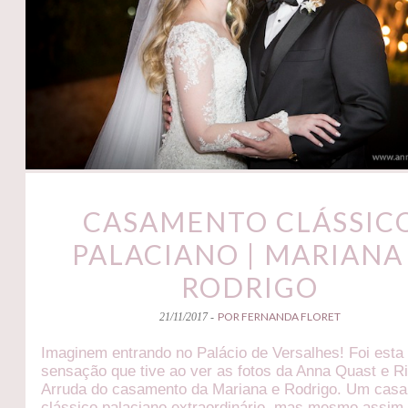
CASAMENTO CLÁSSIC
PALACIANO | MARIANA
RODRIGO
POR FERNANDA FLORET
21/11/2017 -
Imaginem entrando no Palácio de Versalhes! Foi esta
sensação que tive ao ver as fotos da Anna Quast e R
Arruda do casamento da Mariana e Rodrigo. Um cas
clássico palaciano extraordinário, mas mesmo assim