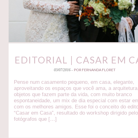
EDITORIAL | CASAR EM C
POR FERNANDA FLORET
03/07/2016 -
Pense num casamento pequeno, em casa, elegante,
aproveitando os espaços que você ama, a arquitetura
objetos que fazem parte da vida, com muito branco
espontaneidade, um mix de dia especial com estar e
com os melhores amigos. Esse foi o conceito do edito
“Casar em Casa”, resultado do workshop dirigido pel
fotógrafos que […]