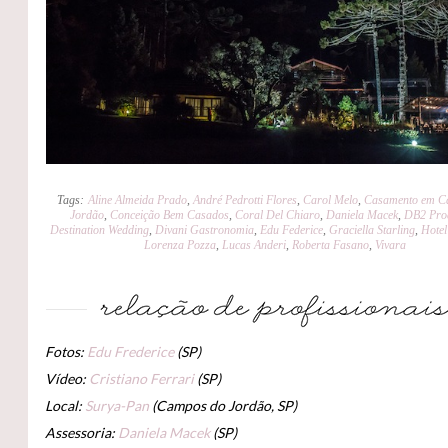
Tags:
Aline Almeida Prado
,
André Pedrotti Flores
,
Carol Melo
,
Casamento em C
Jordão
,
Conceição Bem Casados
,
Coral Del Chiaro
,
Daniela Macek
,
DB2 Pro
Destination Wedding
,
Divani Gastronomia
,
Edu Federice
,
Graciella Starling
,
Hote
Lorenza Pozza
,
Lucas Anderi
,
Roberta Fasano
,
Vivara
Fotos:
Edu Frederice
(SP)
Vídeo:
Cristiano Ferrari
(SP)
Local:
Surya-Pan
(Campos do Jordão, SP)
Assessoria:
Daniela Macek
(SP)