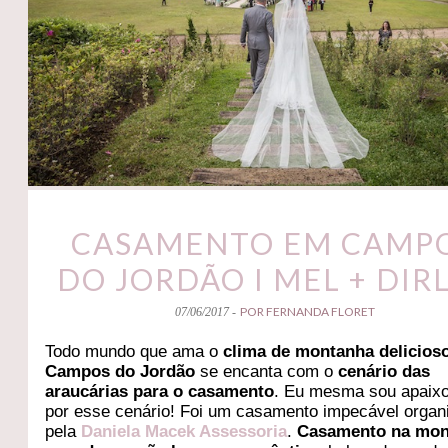
CASAMENTO EM CAMP
DO JORDÃO I MEL + DIR
POR FERNANDA FLORET
07/06/2017 -
Todo mundo que ama o
clima de montanha delicios
Campos do Jordão
se encanta com o
cenário das
araucárias para o casamento
. Eu mesma sou apaix
por esse cenário! Foi um casamento impecável organ
pela
Daniela Macek Assessoria
.
Casamento na mon