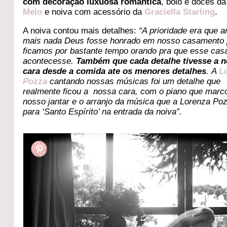
com decoração luxuosa romântica
, bolo e doces d
Melo
e noiva com acessório da
Graciella Starling
.
A noiva contou mais detalhes:
“A prioridade era que a
mais nada Deus fosse honrado em nosso casamento 
ficamos por bastante tempo orando pra que esse ca
acontecesse.
Também que cada detalhe tivesse a 
cara desde a comida ate os menores detalhes
. A
L
Pozza
cantando nossas músicas foi um detalhe que
realmente ficou a nossa cara, com o piano que marc
nosso jantar e o arranjo da música que a Lorenza Po
para ‘Santo Espírito’ na entrada da noiva”.