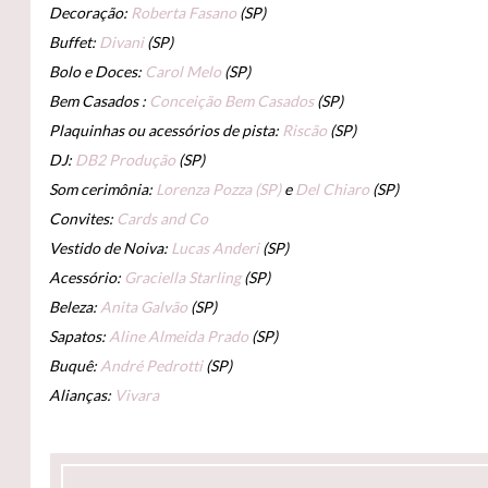
Decoração:
Roberta Fasano
(SP)
Buffet:
Divani
(SP)
Bolo e Doces:
Carol Melo
(SP)
Bem Casados :
Conceição Bem Casados
(SP)
Plaquinhas ou acessórios de pista:
Riscão
(SP)
DJ:
DB2 Produção
(SP)
Som cerimônia:
Lorenza Pozza (SP)
e
Del Chiaro
(SP)
Convites:
Cards and Co
Vestido de Noiva:
Lucas Anderi
(SP)
Acessório:
Graciella Starling
(SP)
Beleza:
Anita Galvão
(SP)
Sapatos:
Aline Almeida Prado
(SP)
Buquê:
André Pedrotti
(SP)
Alianças:
Vivara