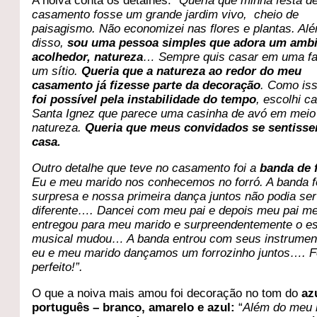
A noiva conta os detalhes:
“Queria que minha festa d
casamento fosse um grande jardim vivo, cheio de
paisagismo. Não economizei nas flores e plantas. Al
disso,
sou uma pessoa simples que adora um amb
acolhedor, natureza
… Sempre quis casar em uma f
um sítio.
Queria que a natureza ao redor do meu
casamento já fizesse parte da decoração
. Como is
foi possível pela instabilidade do tempo
, escolhi c
Santa Ignez que parece uma casinha de avó em meio
natureza.
Queria que meus convidados se sentiss
casa.
Outro detalhe que teve no casamento foi a
banda de 
Eu e meu marido nos conhecemos no forró. A banda f
surpresa e nossa primeira dança juntos não podia ser
diferente…. Dancei com meu pai e depois meu pai m
entregou para meu marido e surpreendentemente o es
musical mudou… A banda entrou com seus instrumen
eu e meu marido dançamos um forrozinho juntos…. F
perfeito!”.
O que a noiva mais amou foi decoração no tom do
az
português – branco, amarelo e azul:
“
Além do meu 