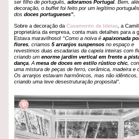
ser filho de português,
adoramos Portugal
. Bem, al
decoração, o buffet foi feito por um legítimo portuguê
dos
doces portugueses”.
Sobre a decoração da
Casamento de Ideias
, a Camil
proprietária da empresa, conta mais detalhes para a 
Estava maravilhoso! “
Como a noiva é
apaixonada po
flores
, criamos
5 arranjos suspensos
no espaço e
revestimos duas escadarias da capela inteiras com fl
criando um
enorme jardim vertical em frente a pist
dança
. A
mesa de doces em estilo rústico chic
, con
uma mistura de peças de ferro, cerâmica, madeira e cr
Os arranjos estavam harmônicos, mas não idênticos,
criando uma leve desestruturação proposital”.