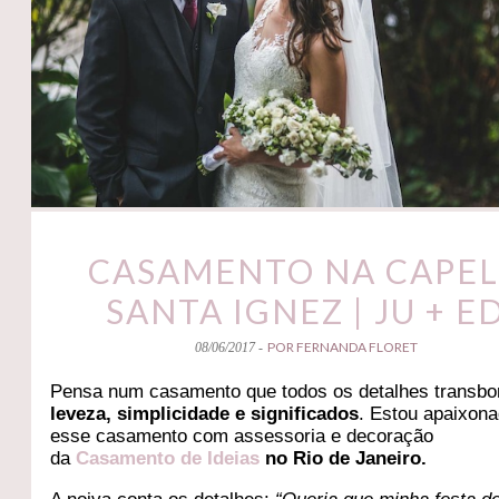
CASAMENTO NA CAPE
SANTA IGNEZ | JU + E
POR FERNANDA FLORET
08/06/2017 -
Pensa num casamento que todos os detalhes transb
leveza, simplicidade e significados
. Estou apaixona
esse casamento com assessoria e decoração
da
Casamento de Ideias
no Rio de Janeiro.