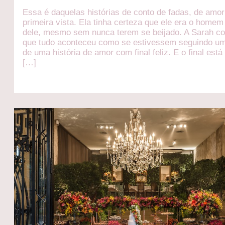
Essa é daquelas histórias de conto de fadas, de amor
primeira vista. Ela tinha certeza que ele era o homem
dele, mesmo sem nunca terem se beijado. A Sarah c
que tudo aconteceu como se estivessem seguindo um
de uma história de amor com final feliz. E o final está
[…]