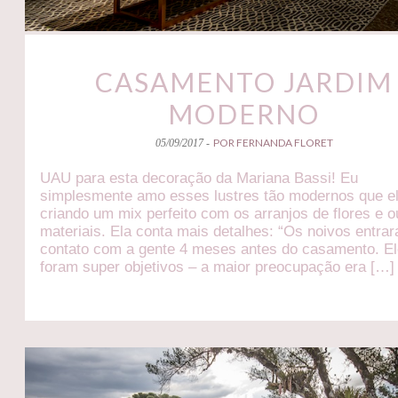
CASAMENTO JARDIM
MODERNO
POR FERNANDA FLORET
05/09/2017 -
UAU para esta decoração da Mariana Bassi! Eu
simplesmente amo esses lustres tão modernos que el
criando um mix perfeito com os arranjos de flores e o
materiais. Ela conta mais detalhes: “Os noivos entr
contato com a gente 4 meses antes do casamento. E
foram super objetivos – a maior preocupação era […]