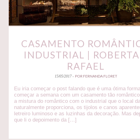
CASAMENTO ROMÂNTI
INDUSTRIAL | ROBERTA
RAFAEL
POR FERNANDA FLORET
15/05/2017 -
Eu iria começar o post falando que é uma ótima form
começar a semana com um casamento tão romântico
a mistura do romântico com o industrial que o local da
naturalmente proporciona, os tijolos e canos aparente
letreiro luminoso e as luzinhas da decoração. Mas de
que li o depoimento da […]