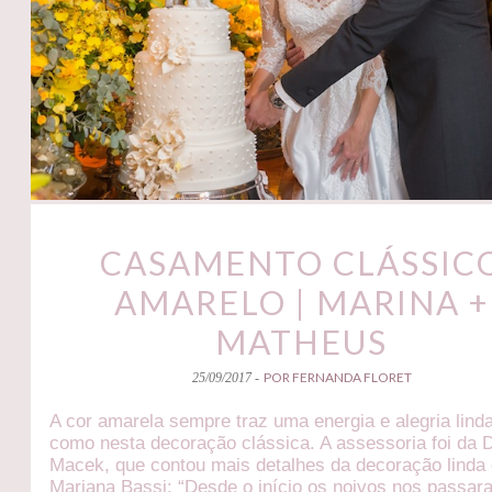
CASAMENTO CLÁSSIC
AMARELO | MARINA +
MATHEUS
POR FERNANDA FLORET
25/09/2017 -
A cor amarela sempre traz uma energia e alegria lind
como nesta decoração clássica. A assessoria foi da 
Macek, que contou mais detalhes da decoração linda
Mariana Bassi: “Desde o início os noivos nos passa