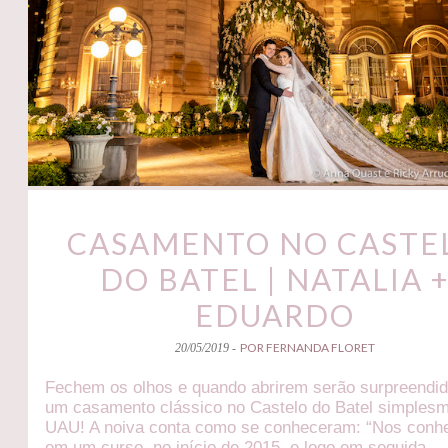
CASAMENTO NO CASTE
DO BATEL | NATALIA 
EDUARDO
POR FERNANDA FLORET
20/05/2019 -
Fechem os olhos e quando abrirem serão surpreendid
um casamento clássico no Castelo do Batel simples
UAU! A noiva conta como se conheceram: “Nos con
em um curso, no início de 2015, e logo em seguida