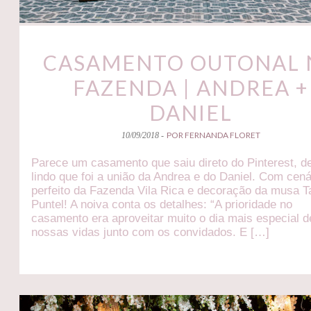
CASAMENTO OUTONAL 
FAZENDA | ANDREA +
DANIEL
POR FERNANDA FLORET
10/09/2018 -
Parece um casamento que saiu direto do Pinterest, d
lindo que foi a união da Andrea e do Daniel. Com cená
perfeito da Fazenda Vila Rica e decoração da musa T
Puntel! A noiva conta os detalhes: “A prioridade no
casamento era aproveitar muito o dia mais especial d
nossas vidas junto com os convidados. E […]