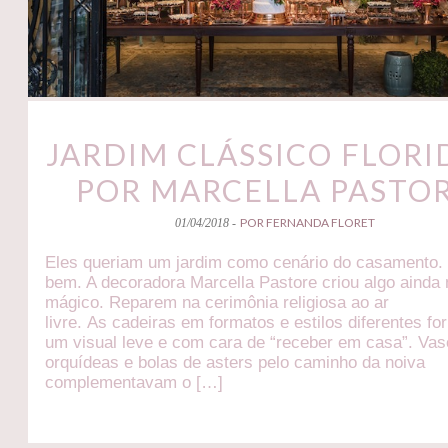
JARDIM CLÁSSICO FLORI
POR MARCELLA PASTO
POR FERNANDA FLORET
01/04/2018 -
Eles queriam um jardim como cenário do casamento.
bem. A decoradora Marcella Pastore criou algo ainda
mágico. Reparem na cerimônia religiosa ao ar
livre. As cadeiras em formatos e estilos diferentes f
um visual leve e com cara de “receber em casa”. Va
orquídeas e bolas de asters pelo caminho da noiva
complementavam o […]