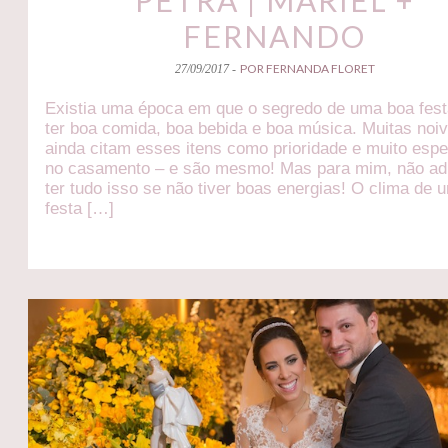
PETRA | MARIEL +
FERNANDO
POR FERNANDA FLORET
27/09/2017 -
Existia uma época em que o segredo de uma boa fest
ter boa comida, boa bebida e boa música. Muitas noi
ainda citam esses itens como prioridade e muito espe
no casamento – e são mesmo! Mas para mim, não ad
ter tudo isso se não tiver boas energias! O clima de 
festa […]