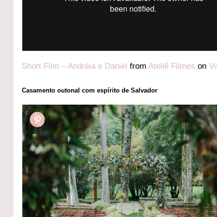
Short Film – Andréia e Daniel
from
Ateliê Filmes
on
V
Casamento outonal com espírito de Salvador