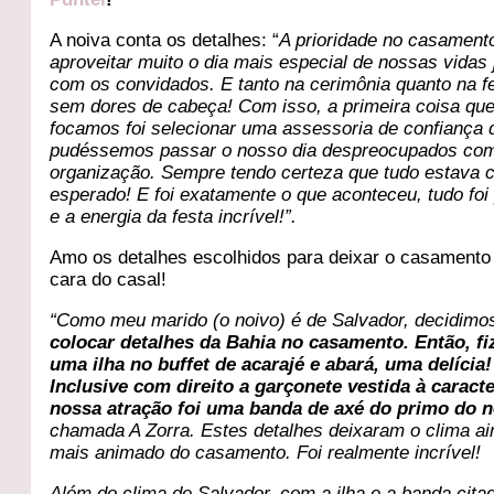
A noiva conta os detalhes: “
A prioridade no casament
aproveitar muito o dia mais especial de nossas vidas 
com os convidados. E tanto na cerimônia quanto na f
sem dores de cabeça! Com isso, a primeira coisa qu
focamos foi selecionar uma assessoria de confiança 
pudéssemos passar o nosso dia despreocupados co
organização. Sempre tendo certeza que tudo estava
esperado! E foi exatamente o que aconteceu, tudo foi 
e a energia da festa incrível!”.
Amo os detalhes escolhidos para deixar o casament
cara do casal!
“Como meu marido (o noivo) é de Salvador, decidimo
colocar detalhes da Bahia no casamento. Então, f
uma ilha no buffet de acarajé e abará, uma delícia!
Inclusive com direito a garçonete vestida à caracte
nossa atração foi uma banda de axé do primo do n
chamada A Zorra. Estes detalhes deixaram o clima ai
mais animado do casamento. Foi realmente incrível!
Além do clima de Salvador, com a ilha e a banda cita