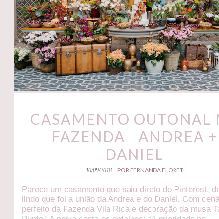
CASAMENTO OUTONAL 
FAZENDA | ANDREA +
DANIEL
POR FERNANDA FLORET
10/09/2018 -
Parece um casamento que saiu direto do Pinterest, d
lindo que foi a união da Andrea e do Daniel. Com cená
perfeito da Fazenda Vila Rica e decoração da musa T
Puntel! A noiva conta os detalhes: “A prioridade no