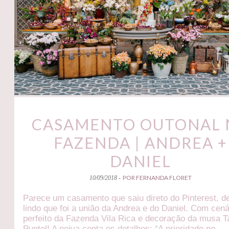
CASAMENTO OUTONAL 
FAZENDA | ANDREA +
DANIEL
POR FERNANDA FLORET
10/09/2018 -
Parece um casamento que saiu direto do Pinterest, d
lindo que foi a união da Andrea e do Daniel. Com cená
perfeito da Fazenda Vila Rica e decoração da musa T
Puntel! A noiva conta os detalhes: “A prioridade no