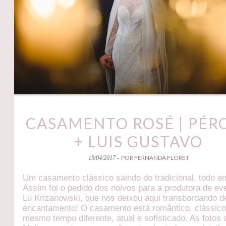
CASAMENTO ROSÉ | PÉR
+ LUIS GUSTAVO
POR FERNANDA FLORET
19/04/2017 -
Um casamento clássico saindo do tradicional, todo e
Assim foi o pedido dos noivos para a produtora de ev
Lu Krizanowski, que nos deixou aqui transbordando d
encantamento! O casamento está romântico, clássico
mesmo tempo diferente, atual e sofisticado. As fotos 