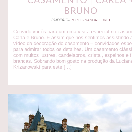
BRUNO
POR FERNANDA FLORET
09/09/2016 -
Convido vocês para um uma visita especial no casa
Carla e Bruno. É assim que nos sentimos assistindo 
vídeo da decoração do casamento – convidados espe
para admirar todos os detalhes. Um casamento cláss
com muitos lustres, candelabros, cristal, espelhos e f
brancas. Sobrando bom gosto na produção da Lucian
Krizanowski para este […]