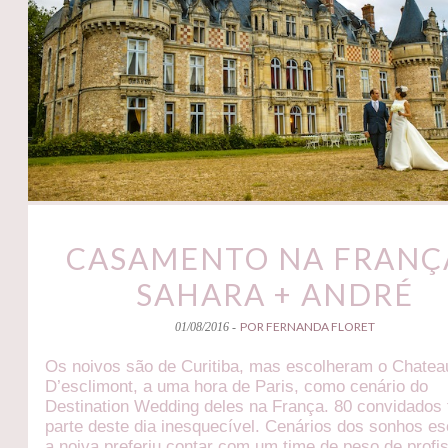
CASAMENTO NA FRANÇA
SAHARA + ANDRÉ
POR FERNANDA FLORET
01/08/2016 -
Os noivos são de Curitiba, mas escolheram o Chatea
D’esclimont, a uma hora de Paris, como cenário do
Destination Wedding deles na França. 80 convidados
parte deste dia inesquecível. Cenários dos sonhos es
a noiva preferiu contar com um time de peso de profi