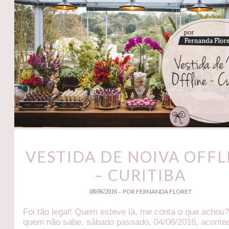
VESTIDA DE NOIVA OFFL
– CURITIBA
POR FERNANDA FLORET
08/06/2016 -
Foi tão legal! Quem esteve lá, me conta o que achou
quem não sabe, sábado passado, 04/06/2016, aconte