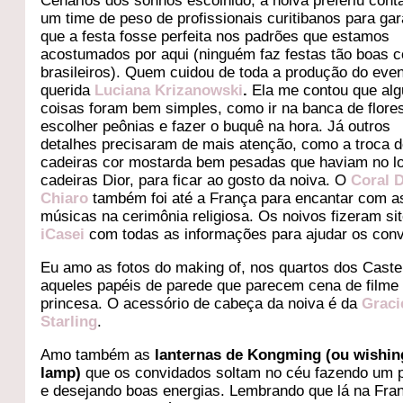
Cenários dos sonhos escolhido, a noiva preferiu con
um time de peso de profissionais curitibanos para gar
que a festa fosse perfeita nos padrões que estamos
acostumados por aqui (ninguém faz festas tão boas 
brasileiros). Quem cuidou de toda a produção do even
querida
Luciana Krizanowski
.
Ela me contou que al
coisas foram bem simples, como ir na banca de flore
escolher peônias e fazer o buquê na hora. Já outros
detalhes precisaram de mais atenção, como a troca 
cadeiras cor mostarda bem pesadas que haviam no lo
cadeiras Dior, para ficar ao gosto da noiva. O
Coral 
Chiaro
também foi até a França para encantar com a
músicas na cerimônia religiosa. Os noivos fizeram si
iCasei
com todas as informações para ajudar os con
Eu amo as fotos do making of, nos quartos dos Cast
aqueles papéis de parede que parecem cena de filme
princesa. O acessório de cabeça da noiva é da
Graci
Starling
.
Amo também as
lanternas de Kongming (ou wishin
lamp)
que os convidados soltam no céu fazendo um 
e desejando boas energias. Lembrando que lá na Fra