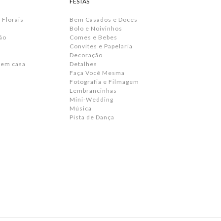
FESTAS
 Florais
Bem Casados e Doces
Bolo e Noivinhos
ão
Comes e Bebes
Convites e Papelaria
s
Decoração
 em casa
Detalhes
Faça Você Mesma
Fotografia e Filmagem
Lembrancinhas
Mini-Wedding
Música
Pista de Dança