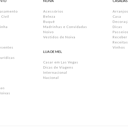
NTO
NOIVA
CASADAS
Casamento
Acessórios
Arranjos
Civil
Beleza
Casa
Buquê
Decoraç
inha
Madrinhas e Convidadas
Dicas
Noivo
Passeio
Vestidos de Noiva
Receber
Receitas
resentes
Vinhos
LUA DE MEL
urídicas
Casar em Las Vegas
Dicas de Viagens
Internacional
Nacional
has
Noivas