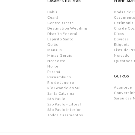
CASAMENTOS REAIS
PLANEJAME
Bahia
Bodas de 
Ceará
Casamento 
Centro-Oeste
Cerimônia
Destination Wedding
Chá de Coz
Distrito Federal
Dicas
Espírito Santo
Dúvidas
Goiás
Etiqueta
Manaus
Lista de P
Minas Gerais
Noivado
Nordeste
Questões J
Norte
Paraná
OUTROS
Pernambuco
Rio de Janeiro
Acontece
Rio Grande do Sul
Conversin
Santa Catarina
Sarau das 
São Paulo
São Paulo - Litoral
São Paulo Interior
Todos Casamentos