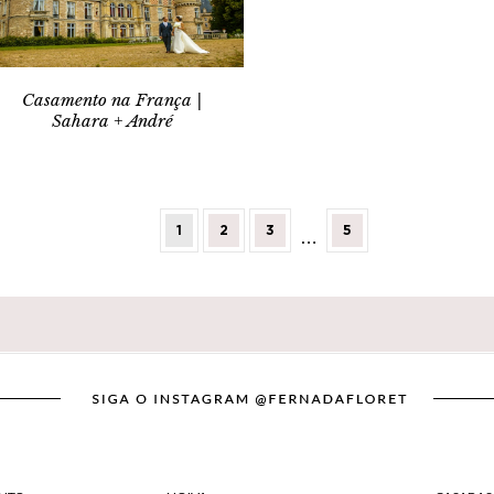
Casamento na França |
Sahara + André
1
2
3
5
…