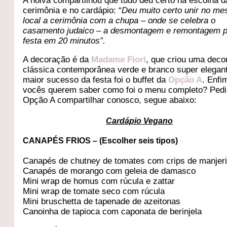
A noiva compartilhou que tudo deu certo na escolha d
cerimônia e no cardápio: “
Deu muito certo unir no m
local a cerimônia com a chupa – onde se celebra o
casamento judaico – a desmontagem e remontagem 
festa em 20 minutos”.
A decoração é da
Madame Fiori
, que criou uma deco
clássica contemporânea verde e branco super elegant
maior sucesso da festa foi o buffet da
Opção A
. Enfi
vocês querem saber como foi o menu completo? Pedi
Opção A compartilhar conosco, segue abaixo:
Cardápio Vegano
CANAPÉS FRIOS – (Escolher seis tipos)
Canapés de chutney de tomates com crips de manjer
Canapés de morango com geleia de damasco
Mini wrap de homus com rúcula e zattar
Mini wrap de tomate seco com rúcula
Mini bruschetta de tapenade de azeitonas
Canoinha de tapioca com caponata de berinjela