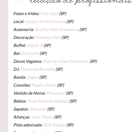
Fotos e Vídeo:
Foto Azul
(SP)
Local:
Espaço Jardim Europa
(SP)
Assessoria:
Quality Mais Assessoria
(SP)
Decoração:
Madame Fiori
(SP)
Buffet:
Opção A
(SP)
Bar:
Conceito
(SP)
Doces Veganos:
Marcia Cohen Patisserie
(SP)
DJ:
Fernando Brandão
(SP)
Banda:
Vogue
(SP)
Convites:
Papel e Estilo
(SP)
Vestido de Noiva:
Pronovias
(SP)
Beleza:
Grazi Almeida Makeup
(SP)
Sapatos:
Etiquette
(SP)
Alianças:
Julio Okubo
(SP)
Pista adesivada:
ZUK Design
(SP)