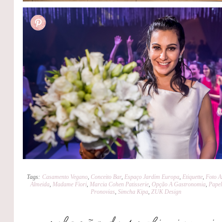
Tags:
Casamento Vegano
,
Conceito Bar
,
Espaço Jardim Europa
,
Etiquette
,
Foto A
Almeida
,
Madame Fiori
,
Marcia Cohen Patisserie
,
Opção A Gastronomia
,
Papel
Pronovias
,
Simcha Kipa
,
ZUK Design