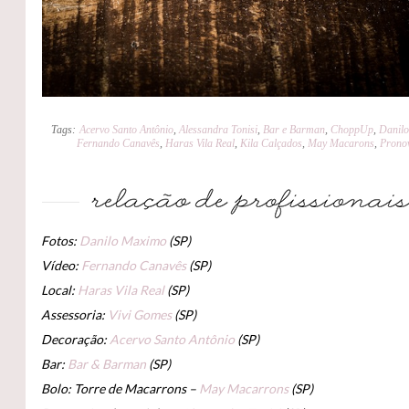
Tags:
Acervo Santo Antônio
,
Alessandra Tonisi
,
Bar e Barman
,
ChoppUp
,
Danil
Fernando Canavês
,
Haras Vila Real
,
Kila Calçados
,
May Macarons
,
Prono
Fotos:
Danilo Maximo
(SP)
Vídeo:
Fernando Canavês
(SP)
Local:
Haras Vila Real
(SP)
Assessoria:
Vivi Gomes
(SP)
Decoração:
Acervo Santo Antônio
(SP)
Bar:
Bar & Barman
(SP)
Bolo: Torre de Macarrons –
May Macarrons
(SP)