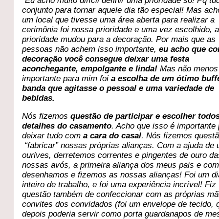
“Eu acho muito difícil definir uma prioridade só! Pq t
conjunto para tornar aquele dia tão especial! Mas ac
um local que tivesse uma área aberta para realizar a
cerimônia foi nossa prioridade e uma vez escolhido, 
prioridade mudou para a decoração. Por mais que as
pessoas não achem isso importante,
eu acho que c
decoração você consegue deixar uma festa
aconchegante, empolgante e linda!
Mas não menos
importante para mim foi
a escolha de um ótimo buff
banda que agitasse o pessoal e uma variedade de
bebidas.
Nós fizemos
questão de participar e escolher todo
detalhes do casamento
. Acho que isso é importante
deixar tudo com
a cara do casal
. Nós fizemos quest
“fabricar” nossas próprias alianças. Com a ajuda de
ourives, derretemos correntes e pingentes de ouro da
nossas avós, a primeira aliança dos meus pais e com
desenhamos e fizemos as nossas alianças! Foi um di
inteiro de trabalho, e foi uma experiência incrível! Fiz
questão também de confeccionar com as próprias mã
convites dos convidados (foi um envelope de tecido, 
depois poderia servir como porta guardanapos de me