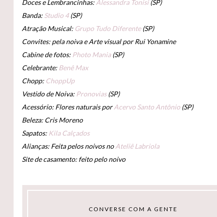
Doces e Lembrancinhas:
Alessandra Tonisi
(SP)
Banda:
Studio 4
(SP)
Atração Musical:
Grupo Tudo Diferente
(SP)
Convites: pela noiva e Arte visual por Rui Yonamine
Cabine de fotos:
Photo Mania
(SP)
Celebrante:
Benê Max
Chopp:
ChoppUp
Vestido de Noiva:
Pronovias
(SP)
Acessório: Flores naturais por
Acervo Santo Antônio
(SP)
Beleza: Cris Moreno
Sapatos:
Kila Calçados
Alianças: Feita pelos noivos no
Ateliê Labriola
Site de casamento: feito pelo noivo
CONVERSE COM A GENTE