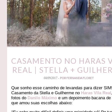
CASAMENTO NO HARAS V
REAL | STELLA + GUILHE
POR FERNANDA FLORET
04/09/2017 -
Que sonho esse caminho de levandas para dizer SIM
Casamento da Stella e Guilherme no
Haras Vila Real
fotos do
Danilo Máximo
e um depoimento bacana de 
que amou suas escolhas abaixo: