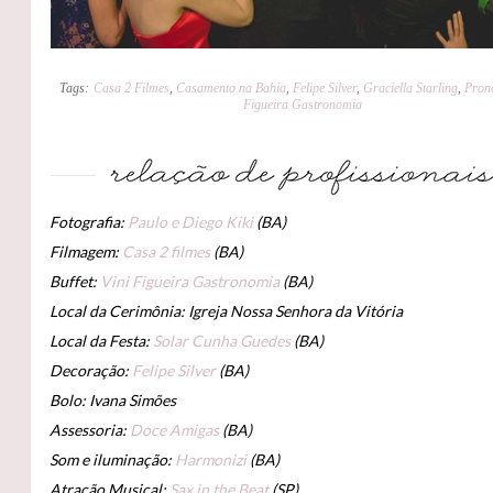
Tags:
Casa 2 Filmes
,
Casamento na Bahia
,
Felipe Silver
,
Graciella Starling
,
Pron
Figueira Gastronomia
Fotografia:
Paulo e Diego Kiki
(BA)
Filmagem:
Casa 2 filmes
(BA)
Buffet:
Vini Figueira Gastronomia
(BA)
Local da Cerimônia: Igreja Nossa Senhora da Vitória
Local da Festa:
Solar Cunha Guedes
(BA)
Decoração:
Felipe Silver
(BA)
Bolo: Ivana Simões
Assessoria:
Doce Amigas
(BA)
Som e iluminação:
Harmonizi
(BA)
Atração Musical:
Sax in the Beat
(SP)