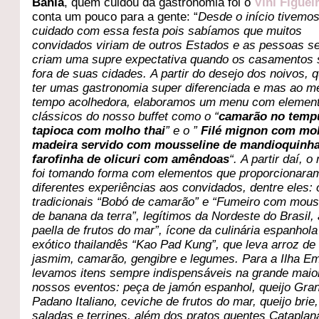
Bahia
, quem cuidou da gastronomia foi o
Vini Figuei
conta um pouco para a gente: “
Desde o início tivemos
cuidado com essa festa pois sabíamos que muitos
convidados viriam de outros Estados e as pessoas 
criam uma supre expectativa quando os casamentos 
fora de suas cidades. A partir do desejo dos noivos, 
ter umas gastronomia super diferenciada e mas ao 
tempo acolhedora, elaboramos um menu com elemen
clássicos do nosso buffet como o “
camarão no temp
tapioca com molho thai
” e o ”
Filé mignon com mo
madeira servido com mousseline de mandioquinha
farofinha de olicuri com amêndoas
“. A partir daí, 
foi tomando forma com elementos que proporcionara
diferentes experiências aos convidados, dentre eles: 
tradicionais “Bobó de camarão” e “Fumeiro com mous
de banana da terra”, legítimos da Nordeste do Brasil, 
paella de frutos do mar”, ícone da culinária espanhola
exótico thailandês “Kao Pad Kung”, que leva arroz de
jasmim, camarão, gengibre e legumes. Para a Ilha Em
levamos itens sempre indispensáveis na grande maio
nossos eventos: peça de jamón espanhol, queijo Gra
Padano Italiano, ceviche de frutos do mar, queijo brie,
saladas e terrines, além dos pratos quentes Cataplan