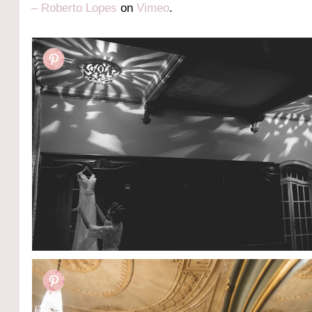
– Roberto Lopes
on
Vimeo
.