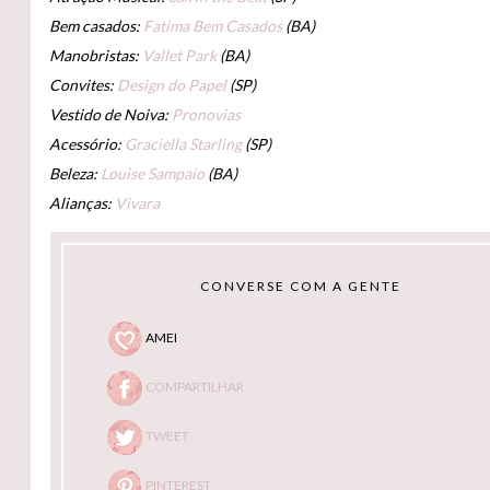
Bem casados:
Fatima Bem Casados
(BA)
Manobristas:
Vallet Park
(BA)
Convites:
Design do Papel
(SP)
Vestido de Noiva:
Pronovias
Acessório:
Graciella Starling
(SP)
Beleza:
Louise Sampaio
(BA)
Alianças:
Vivara
CONVERSE COM A GENTE
AMEI
COMPARTILHAR
TWEET
PINTEREST