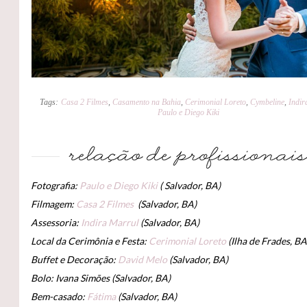
Tags:
Casa 2 Filmes
,
Casamento na Bahia
,
Cerimonial Loreto
,
Cymbeline
,
Indir
Paulo e Diego Kiki
Fotografia:
Paulo e Diego Kiki
( Salvador, BA)
Filmagem:
Casa 2 Filmes
(Salvador, BA)
Assessoria:
Indira Marrul
(Salvador, BA)
Local da Cerimônia e Festa:
Cerimonial Loreto
(Ilha de Frades, BA
Buffet e Decoração:
David Melo
(Salvador, BA)
Bolo: Ivana Simões (Salvador, BA)
Bem-casado:
Fátima
(Salvador, BA)