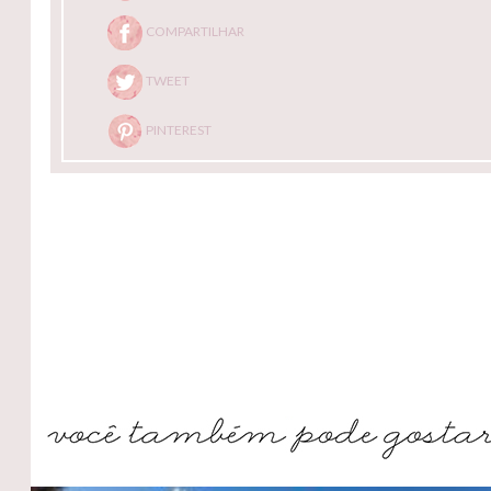
COMPARTILHAR
TWEET
PINTEREST