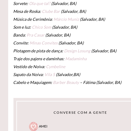
Sorvete:
Ola que tal?
(Salvador, BA)
Mesa de Roska:
Clube Bar
(Salvador, BA)
Música de Cerimônia:
Márcio Muniz
(Salvador, BA)
Som e luz:
Chico Som
(Salvador, BA)
Banda:
Pra Casar
(Salvador, BA)
Convite:
Minas Convites
(Salvador, BA)
Plotagem de pista de dança:
Design Losung
(Salvador, BA)
Traje dos pajens e daminhas:
Madaminha
Vestido de Noiva:
Cymbeline
Sapato da Noiva:
Vila 5
(Salvador,BA)
Cabelo e Maquiagem:
Barber Beauty
– Fátima (Salvador, BA)
CONVERSE COM A GENTE
AMEI