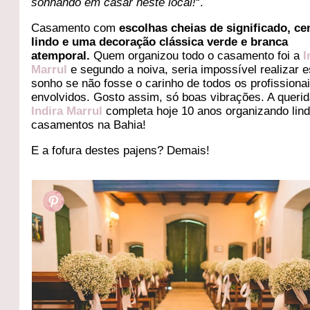
sonhando em casar neste local!
“.
Casamento com
escolhas cheias de significado, ce
lindo e uma decoração clássica verde e branca
atemporal.
Quem organizou todo o casamento foi a
I
Marrul
e segundo a noiva, seria impossível realizar 
sonho se não fosse o carinho de todos os profissiona
envolvidos. Gosto assim, só boas vibrações. A queri
Indira Marrul
completa hoje 10 anos organizando lin
casamentos na Bahia!
E a fofura destes pajens? Demais!