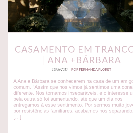
CASAMENTO EM TRANC
| ANA +BÁRBARA
POR FERNANDA FLORET
16/06/2017 -
A Ana e Bárbara se conhecerem na casa de um amig
comum. “Assim que nos vimos já sentimos uma con
diferente. Nos tornamos inseparáveis, e o interesse 
pela outra só foi aumentando, até que um dia nos
entregamos à esse sentimento. Por sermos muito jov
por resistências familiares, acabamos nos separando
[…]