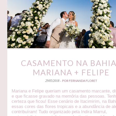
CASAMENTO NA BAHIA
MARIANA + FELIPE
POR FERNANDA FLORET
29/05/2018 -
Mariana e Felipe queriam um casamento marcante, di
e que ficasse gravado na memória das pessoas. Ten
certeza que ficou! Esse cenário de Itacimirim, na Bah
essas cores das flores tropicais e a abundância de al
contribuíram! Tudo organizado pela Indira Marrul,