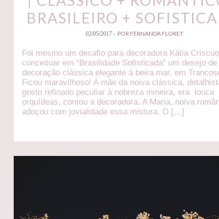
BRASILEIRO + SOFISTIC
POR FERNANDA FLORET
02/05/2017 -
Foi mesmo um desafio para decoradora Kátia Criscuo
conceituar em “Brasilidade Sofisticada” um desejo de
decoração clássica elegante à beira mar, em Trancos
Ficou maravilhoso! A mãe da noiva clássica, detalhist
gosto refinado peculiar à nobreza mineira, era louca
orquídeas, contou a decoradora. A Maria, noiva român
adoçou com jovialidade essa mistura. O […]