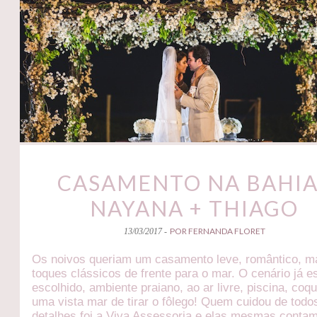
CASAMENTO NA BAHIA
NAYANA + THIAGO
POR FERNANDA FLORET
13/03/2017 -
Os noivos queriam um casamento leve, romântico, 
toques clássicos de frente para o mar. O cenário já e
escolhido, ambiente praiano, ao ar livre, piscina, coq
uma vista mar de tirar o fôlego! Quem cuidou de todo
detalhes foi a Viva Assessoria e elas mesmas conta