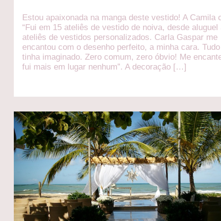
Estou apaixonada na manga deste vestido! A Camila 
“Fui em 15 ateliês de vestido de noiva, desde aluguel
ateliês de vestidos personalizados. Carla Gaspar me
encantou com o desenho perfeito, a minha cara. Tudo
tinha imaginado. Zero comum, zero óbvio! Me encante
fui mais em lugar nenhum”. A decoração […]