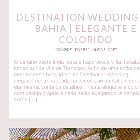
DESTINATION WEDDING
BAHIA | ELEGANTE E
COLORIDO
POR FERNANDA FLORET
27/02/2018 -
O cenário desta linda festa é Itapororoca Villa, locali
km ao sul da Vila de Trancoso. Acho de uma sofistic
enorme essa brasilidade no Destination Wedding,
inegavelmente marcada na decoração da Katia Criscu
ela mesma conta os detalhes: “Festa elegante e color
com design próprio e nada muito exagerado. A cartela
cores […]