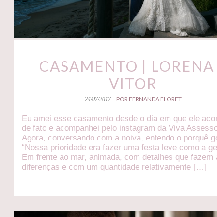
CASAMENTO | LORENA
VITOR
POR FERNANDA FLORET
24/07/2017 -
Eu amei esse casamento desde o dia em que ele aco
de fato e acompanhei pelo instagram da Viva Assesso
Agora, conversando com a noiva, entendo o porquê go
“Nossa prioridade era fazer uma festa leve como a ge
Em frente ao mar, animada, com detalhes que fazem 
diferenças e com um quantidade relativamente […]