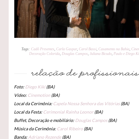
Tags:
Cadô Presentes
,
Carla Gaspar
,
Carol Bassi
,
Casamento na Bahia
,
Cine
Decoração Colorida
,
Douglas Campos
,
Juliana Bicudo
,
Paulo e Diego Ki
Foto:
Diego Kiki
(BA)
Vídeo:
Cinemotion
(BA)
Local da Cerimônia:
Capela Nossa Senhora das Vitórias
(BA)
Local da Festa:
Cerimonial Rainha Leonor
(BA)
Buffet, Decoração e mobiliário:
Douglas Campos
(BA)
Música da Cerimônia:
Carol Ribeiro
(BA)
Banda:
Adriano Rezende
(BA)