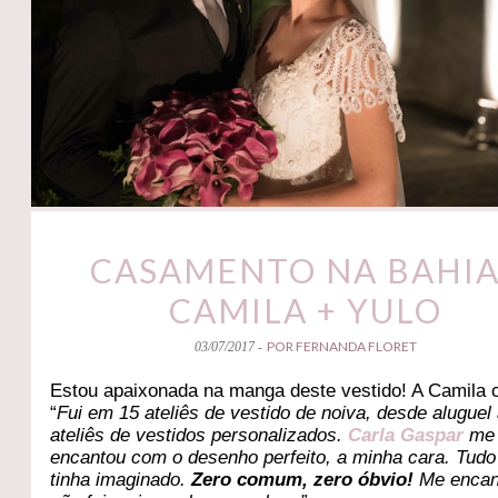
CASAMENTO NA BAHIA
CAMILA + YULO
POR FERNANDA FLORET
03/07/2017 -
Estou apaixonada na manga deste vestido! A Camila 
“
Fui em 15 ateliês de vestido de noiva, desde aluguel
ateliês de vestidos personalizados.
Carla Gaspar
me
encantou com o desenho perfeito, a minha cara. Tudo
tinha imaginado.
Zero comum, zero óbvio!
Me encan