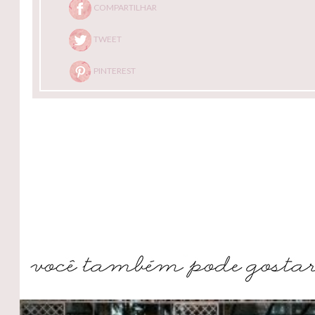
COMPARTILHAR
TWEET
PINTEREST