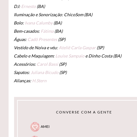
DJ:
Ernesto
(BA)
Iluminação e Sonorização: ChicoSom (BA)
Bolo:
Ivana Calumby
(BA)
Bem-casados:
Fátima
(BA)
Águas:
Cadô Presentes
(SP)
Vestido de Noiva e véu:
Ateliê Carla Gaspar
(SP)
Cabelo e Maquiagem:
Louise Sampaio
e Dinho Costa (BA)
Acessórios:
Carol Bassi
(SP)
Sapatos:
Juliana Bicudo
(SP)
Alianças:
H.Stern
CONVERSE COM A GENTE
AMEI