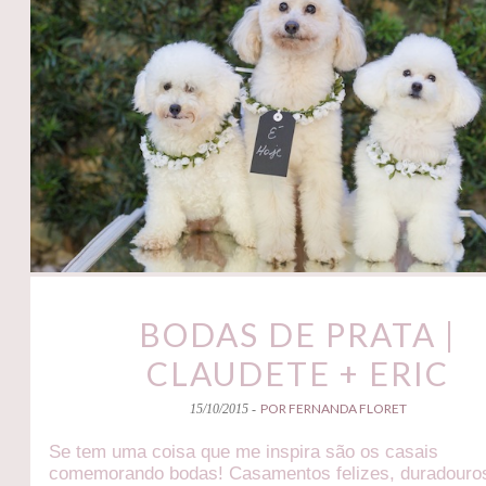
BODAS DE PRATA |
CLAUDETE + ERIC
POR FERNANDA FLORET
15/10/2015 -
Se tem uma coisa que me inspira são os casais
comemorando bodas! Casamentos felizes, duradouro