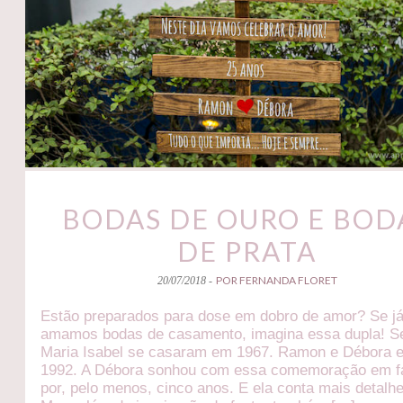
BODAS DE OURO E BOD
DE PRATA
POR FERNANDA FLORET
20/07/2018 -
Estão preparados para dose em dobro de amor? Se j
amamos bodas de casamento, imagina essa dupla! Se
Maria Isabel se casaram em 1967. Ramon e Débora 
1992. A Débora sonhou com essa comemoração em f
por, pelo menos, cinco anos. E ela conta mais detalh