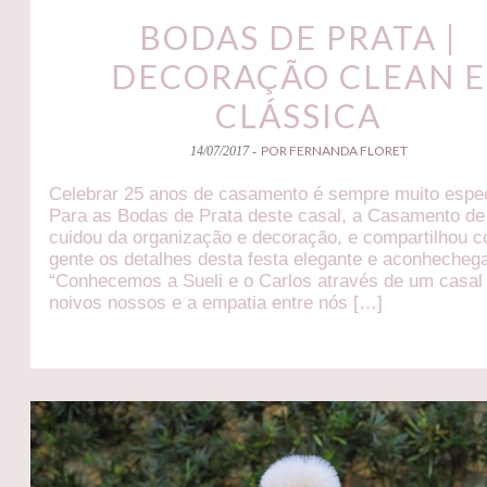
BODAS DE PRATA |
DECORAÇÃO CLEAN E
CLÁSSICA
POR FERNANDA FLORET
14/07/2017 -
Celebrar 25 anos de casamento é sempre muito espec
Para as Bodas de Prata deste casal, a Casamento de
cuidou da organização e decoração, e compartilhou 
gente os detalhes desta festa elegante e aconhecheg
“Conhecemos a Sueli e o Carlos através de um casal
noivos nossos e a empatia entre nós […]