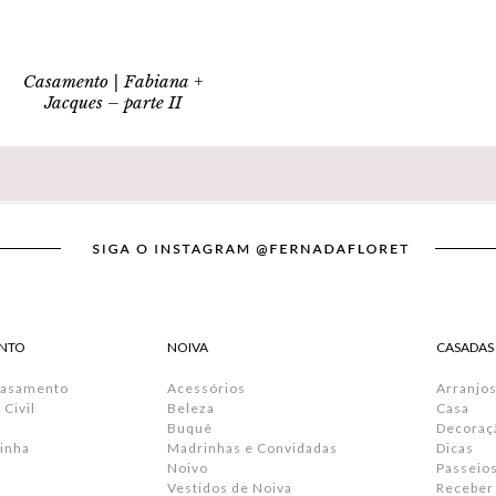
Casamento | Fabiana +
Jacques – parte II
NTO
NOIVA
CASADAS
Casamento
Acessórios
Arranjos
Civil
Beleza
Casa
Buquê
Decoraç
inha
Madrinhas e Convidadas
Dicas
Noivo
Passeio
Vestidos de Noiva
Receber