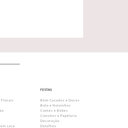
FESTAS
 Florais
Bem Casados e Doces
Bolo e Noivinhos
ão
Comes e Bebes
Convites e Papelaria
s
Decoração
 em casa
Detalhes