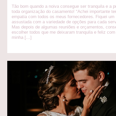
Tão bom quando a noiva consegue ser tranquila e a p
toda organização do casamento! “Achei importante te
empatia com todos os meus fornecedores. Fiquei um
assustada com a variedade de opções para cada serv
Mas depois de algumas reuniões e orçamentos, cons
escolher todos que me deixaram tranquila e feliz com
minha […]