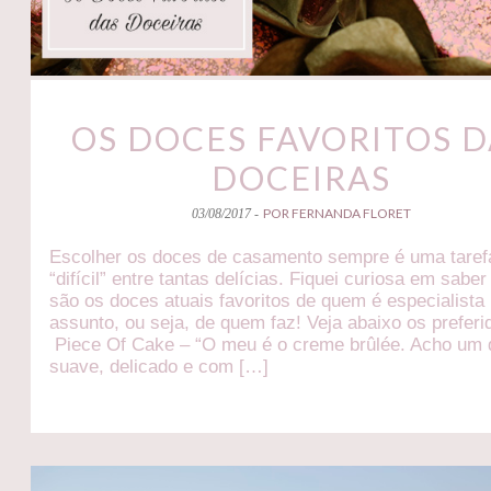
OS DOCES FAVORITOS D
DOCEIRAS
POR FERNANDA FLORET
03/08/2017 -
Escolher os doces de casamento sempre é uma taref
“difícil” entre tantas delícias. Fiquei curiosa em saber
são os doces atuais favoritos de quem é especialista
assunto, ou seja, de quem faz! Veja abaixo os preferi
Piece Of Cake – “O meu é o creme brûlée. Acho um
suave, delicado e com […]