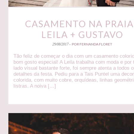
CASAMENTO NA PRAIA 
LEILA + GUSTAVO
POR FERNANDA FLORET
29/08/2017 -
Tão feliz de começar o dia com um casamento colori
bom gosto especial! A Leila trabalha com moda e por 
lado visual bastante forte, foi sempre atenta a todos 
detalhes da festa. Pediu para a Tais Puntel uma deco
colorida, com muito cobre, orquídeas, linhas geométr
listras. A noiva […]