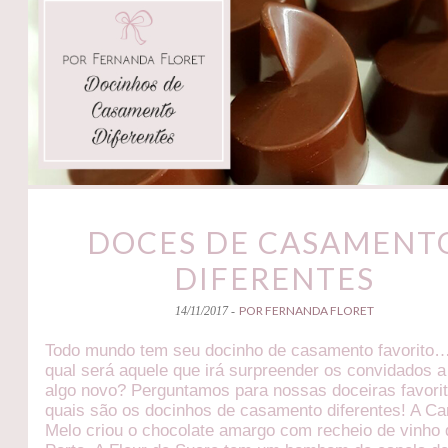
DOCES DE CASAMENT
DIFERENTES
POR FERNANDA FLORET
14/11/2017 -
Todo mundo tem seu docinho de casamento favorito
qual será aquele que irá surpreender os convidados a
algo novo? Perguntamos para nossas doceiras favori
quais são os docinhos de casamento diferentes! A Ca
Melo criou o chocolate amargo com recheio de vinho 