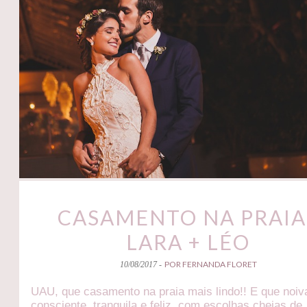
CASAMENTO NA PRAIA 
LARA + LÉO
POR FERNANDA FLORET
10/08/2017 -
UAU, que casamento na praia mais lindo!! E que noiv
consciente, tranquila e feliz, com escolhas cheias de