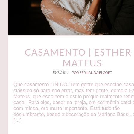
CASAMENTO | ESTHER 
MATEUS
POR FERNANDA FLORET
13/07/2017 -
Que casamento LIN-DO! Tem gente que escolhe cas
clássico só para não errar, mas tem gente, como a E
Mateus, que escolhem o estilo porque realmente refle
casal. Para eles, casar na igreja, em cerimônia católi
com missa, era muito importante. Está tudo tão
deslumbrante, desde a decoração da Mariana Bassi, 
[…]