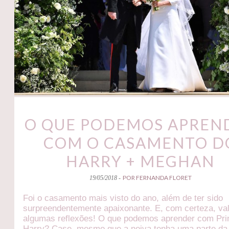
O QUE PODEMOS APREN
COM O CASAMENTO D
HARRY + MEGHAN
POR FERNANDA FLORET
19/05/2018 -
Foi o casamento mais visto do ano, além de ter sido
surpreendentemente apaixonante. E, com certeza, va
algumas reflexões! O que podemos aprender com Pri
Harry? Case, mesmo que a noiva tenha uma parte da 