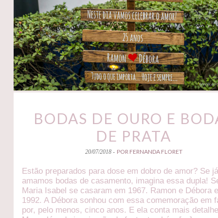
BODAS DE OURO E BOD
DE PRATA
POR FERNANDA FLORET
20/07/2018 -
Estão preparados para dose em dobro de amor? Se j
amamos bodas de casamento, imagina essa dupla! Se
Maria Isabel se casaram em 1967. Ramon e Débora 
1992. A Débora sonhou com essa comemoração em f
por, pelo menos, cinco anos. E ela conta mais detalh