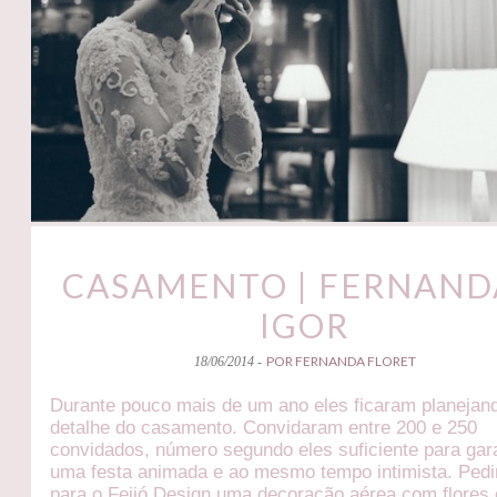
CASAMENTO | FERNAND
IGOR
POR FERNANDA FLORET
18/06/2014 -
Durante pouco mais de um ano eles ficaram planejan
detalhe do casamento. Convidaram entre 200 e 250
convidados, número segundo eles suficiente para gara
uma festa animada e ao mesmo tempo intimista. Ped
para o Feijó Design uma decoração aérea com flores 