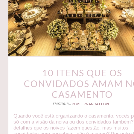
10 ITENS QUE OS
CONVIDADOS AMAM N
CASAMENTO
POR FERNANDA FLORET
17/07/2018 -
Quando você está organizando o casamento, vocês 
só com a visão da noiva ou dos convidados também
detalhes que os noivos fazem questão, mas muitos
convidados nem percebem, não é mesmo? Por outro 