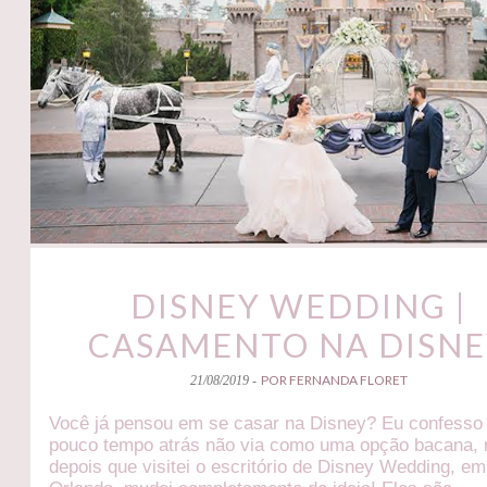
DISNEY WEDDING |
CASAMENTO NA DISN
POR FERNANDA FLORET
21/08/2019 -
Você já pensou em se casar na Disney? Eu confesso
pouco tempo atrás não via como uma opção bacana,
depois que visitei o escritório de Disney Wedding, em