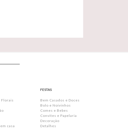
FESTAS
 Florais
Bem Casados e Doces
Bolo e Noivinhos
ão
Comes e Bebes
Convites e Papelaria
s
Decoração
 em casa
Detalhes