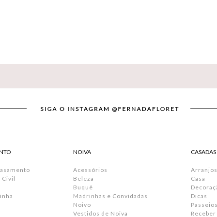
NTO
NOIVA
CASADAS
Casamento
Acessórios
Arranjos
Civil
Beleza
Casa
Buquê
Decoraç
inha
Madrinhas e Convidadas
Dicas
Noivo
Passeio
Vestidos de Noiva
Receber