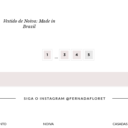
Vestido de Noiva: Made in
Brazil
1
3
4
5
...
NTO
NOIVA
CASADAS