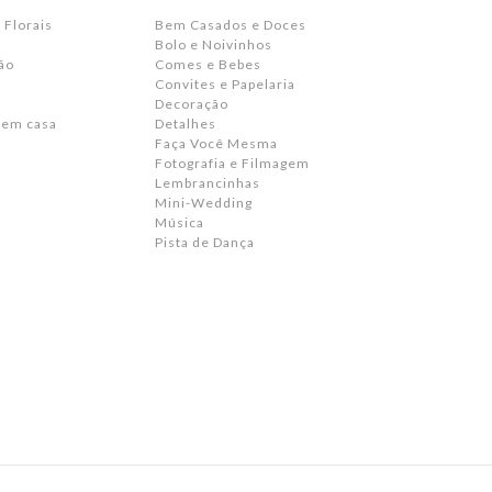
 Florais
Bem Casados e Doces
Bolo e Noivinhos
ão
Comes e Bebes
Convites e Papelaria
s
Decoração
 em casa
Detalhes
Faça Você Mesma
Fotografia e Filmagem
Lembrancinhas
Mini-Wedding
Música
Pista de Dança