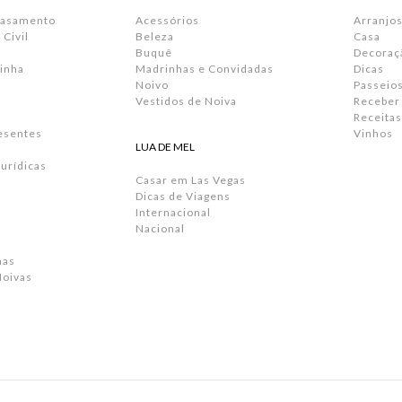
Casamento
Acessórios
Arranjos
Civil
Beleza
Casa
Buquê
Decoraç
inha
Madrinhas e Convidadas
Dicas
Noivo
Passeio
Vestidos de Noiva
Receber
Receitas
resentes
Vinhos
LUA DE MEL
urídicas
Casar em Las Vegas
Dicas de Viagens
Internacional
Nacional
has
Noivas