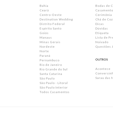
Bahia
Bodas de 
Ceará
Casamento 
Centro-Oeste
Cerimônia
Destination Wedding
Chá de Coz
Distrito Federal
Dicas
Espírito Santo
Dúvidas
Goiás
Etiqueta
Manaus
Lista de P
Minas Gerais
Noivado
Nordeste
Questões J
Norte
Paraná
OUTROS
Pernambuco
Rio de Janeiro
Acontece
Rio Grande do Sul
Conversin
Santa Catarina
Sarau das 
São Paulo
São Paulo - Litoral
São Paulo Interior
Todos Casamentos