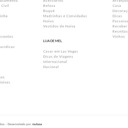
Casamento
Acessórios
Arranjos
Civil
Beleza
Casa
Buquê
Decoraç
inha
Madrinhas e Convidadas
Dicas
Noivo
Passeio
Vestidos de Noiva
Receber
Receitas
resentes
Vinhos
LUA DE MEL
urídicas
Casar em Las Vegas
Dicas de Viagens
Internacional
Nacional
has
Noivas
ados. - Desenvolvido por:
mufasa