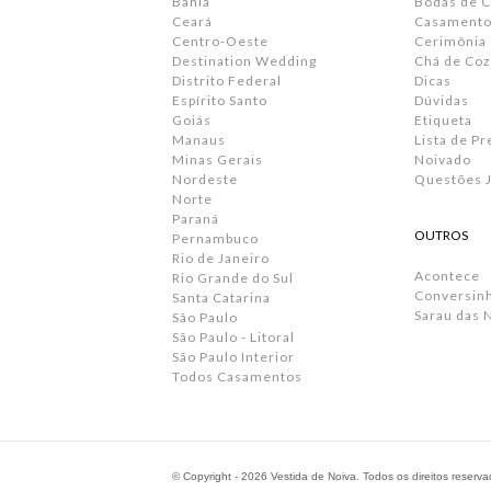
Bahia
Bodas de 
Ceará
Casamento 
Centro-Oeste
Cerimônia
Destination Wedding
Chá de Coz
Distrito Federal
Dicas
Espírito Santo
Dúvidas
Goiás
Etiqueta
Manaus
Lista de P
Minas Gerais
Noivado
Nordeste
Questões J
Norte
Paraná
OUTROS
Pernambuco
Rio de Janeiro
Acontece
Rio Grande do Sul
Conversin
Santa Catarina
Sarau das 
São Paulo
São Paulo - Litoral
São Paulo Interior
Todos Casamentos
© Copyright - 2026 Vestida de Noiva. Todos os direitos reserv