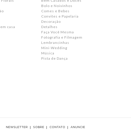
 Florais
Bem Casados e Doces
Bolo e Noivinhos
ão
Comes e Bebes
Convites e Papelaria
s
Decoração
 em casa
Detalhes
Faça Você Mesma
Fotografia e Filmagem
Lembrancinhas
Mini-Wedding
Música
Pista de Dança
NEWSLETTER
SOBRE
CONTATO
ANUNCIE