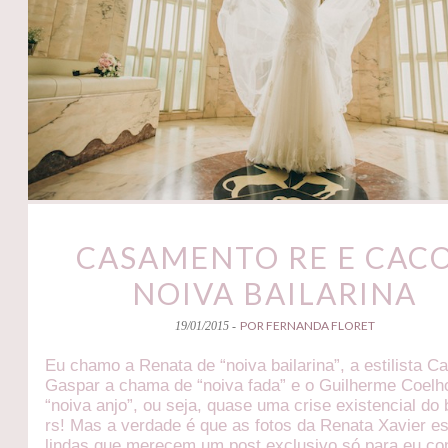
CASAMENTO RE E CACO
NOIVA BAILARINA
POR FERNANDA FLORET
19/01/2015 -
Eu chamo a Renata de “noiva bailarina”, a estilista Ca
Gaspar a chama de “noiva fada” e o Guilherme Coelh
“noiva anjo”, ou seja, quase uma crise existencial do
rs! Mas a verdade é que as fotos da Renata Xavier es
lindas que merecem um post exclusivo só para eu co