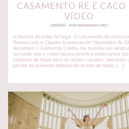
CASAMENTO RE E CACO 
VÍDEO
POR FERNANDA FLORET
23/03/2015 -
A história do vídeo foi legal. O casamento da minha i
Renata com o Claudio aconteceu em Novembro de 2
dezembro o Guilherme Coelho me mandou um whats
avisando que o vídeo estava pronto e poderíamos fa
surpresa de Natal para os recém-casados, deixando
pacote de presente debaixo da árvore de Natal. […]