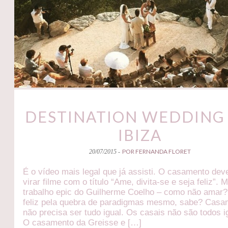
DESTINATION WEDDING
IBIZA
POR FERNANDA FLORET
20/07/2015 -
É o vídeo mais legal que já assisti. O casamento dev
virar filme com o título “Ame, divita-se e seja feliz”.
trabalho epic do Guilherme Coelho – como não amar?
feliz pela quebra de paradigmas mesmo, sabe? Casa
não precisa ser tudo igual. Os casais não são todos i
O casamento da Greisse e […]