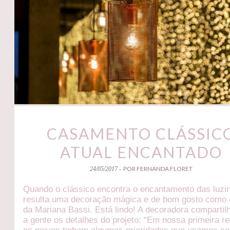
CASAMENTO CLÁSSIC
ATUAL ENCANTADO
POR FERNANDA FLORET
24/05/2017 -
Quando o clássico encontra o encantamento das luzi
resulta uma decoração mágica e de bom gosto como
da Mariana Bassi. Está lindo! A decoradora comparti
a gente os detalhes do projeto: “Em nossa primeira r