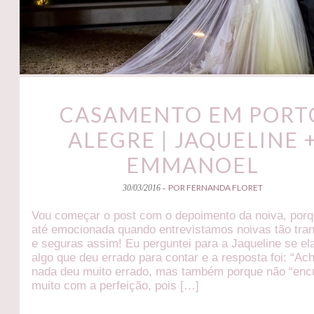
CASAMENTO EM PORT
ALEGRE | JAQUELINE 
EMMANOEL
POR FERNANDA FLORET
30/03/2016 -
Vou começar o post com o depoimento da noiva, porq
até emocionada quando entrevistamos noivas tão tran
e seguras assim! Eu perguntei para a Jaqueline se ela
algo que deu errado para contar e a resposta foi: “Ac
nada deu muito errado, mas também porque não “enc
muito com a perfeição, pois […]