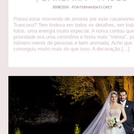
POR FERNANDA FLORET
30/08/2016 -
Posso estar morrendo de amores por este casament
Trancoso? Tem lindeza em todos os detalhes, em tod
fotos, uma energia muito especial. A noiva contou que
prioridade era uma cerimônia e festa mais “íntima”, p
número menor de pessoas e bem animada. Acho que 
conseguiu muito mais do que isso. A decoração […]