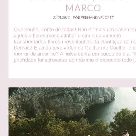
MARCO
POR FERNANDA FLORET
21/01/2016 -
Que sonho, conto de fadas! Não é “mais um casame
aquelas flores mosquitinho” e sim o casamento
transbordados flores mosquitinhos da plantação do no
Demais! E ainda teve vídeo do Guilherme Coelho, é d
morrer de amor né? A noiva conta um pouco do dia: 
prioridade foi aproveitar ao máximo o momento todo 