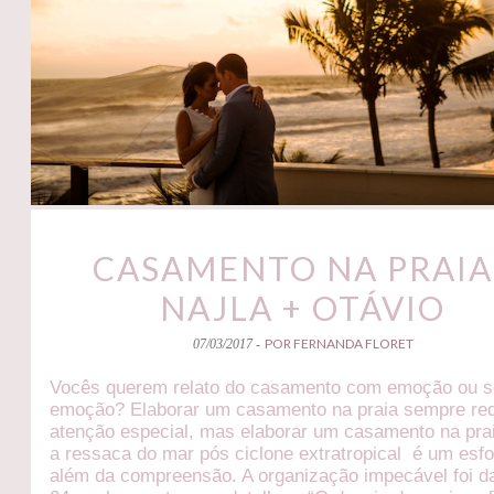
CASAMENTO NA PRAIA 
NAJLA + OTÁVIO
POR FERNANDA FLORET
07/03/2017 -
Vocês querem relato do casamento com emoção ou 
emoção? Elaborar um casamento na praia sempre re
atenção especial, mas elaborar um casamento na pr
a ressaca do mar pós ciclone extratropical é um esf
além da compreensão. A organização impecável foi da