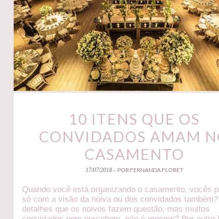
10 ITENS QUE OS
CONVIDADOS AMAM N
CASAMENTO
POR FERNANDA FLORET
17/07/2018 -
Quando você está organizando o casamento, vocês 
só com a visão da noiva ou dos convidados também
detalhes que os noivos fazem questão, mas muitos
convidados nem percebem, não é mesmo? Por outro 