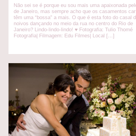
Não sei se é porque eu sou mais uma apaixonada pel
de Janeiro, mas sempre acho que os casamentos car
têm uma “bossa” a mais. O que é esta foto do casal 
noivos dançando no meio da rua no centro do Rio de
Janeiro? Lindo-lindo-lindo! ♥ Fotografia: Tulio Thomé
Fotografia| Filmagem: Edu Filmes| Local […]