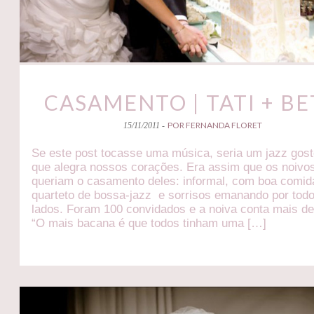
CASAMENTO | TATI + B
POR FERNANDA FLORET
15/11/2011 -
Se este post tocasse uma música, seria um jazz gos
que alegra nossos corações. Era assim que os noivo
queriam o casamento deles: informal, com boa comid
quarteto de bossa-jazz e sorrisos emanando por tod
lados. Foram 100 convidados e a noiva conta mais de
“O mais bacana é que todos tinham uma […]