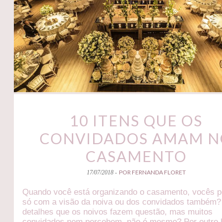
10 ITENS QUE OS
CONVIDADOS AMAM N
CASAMENTO
POR FERNANDA FLORET
17/07/2018 -
Quando você está organizando o casamento, vocês 
só com a visão da noiva ou dos convidados também
detalhes que os noivos fazem questão, mas muitos
convidados nem percebem, não é mesmo? Por outro 