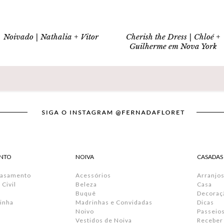
Noivado | Nathalia + Vitor
Cherish the Dress | Chloé +
Guilherme em Nova York
NTO
NOIVA
CASADAS
Casamento
Acessórios
Arranjos
Civil
Beleza
Casa
Buquê
Decoraç
inha
Madrinhas e Convidadas
Dicas
Noivo
Passeio
Vestidos de Noiva
Receber