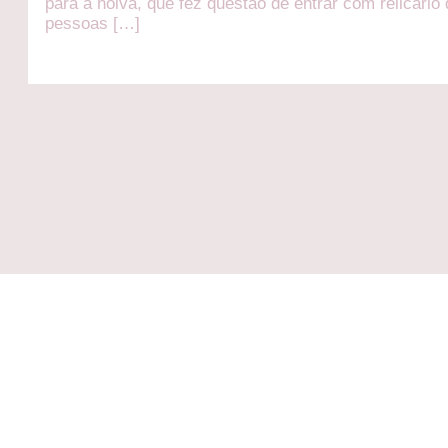
para a noiva, que fez questão de entrar com relicário
pessoas […]