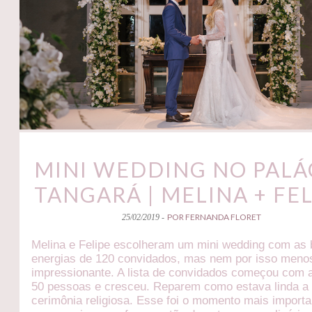
MINI WEDDING NO PALÁ
TANGARÁ | MELINA + FEL
POR FERNANDA FLORET
25/02/2019 -
Melina e Felipe escolheram um mini wedding com as
energias de 120 convidados, mas nem por isso meno
impressionante. A lista de convidados começou com
50 pessoas e cresceu. Reparem como estava linda a
cerimônia religiosa. Esse foi o momento mais importa