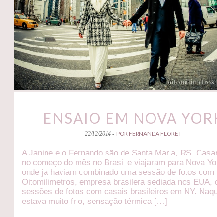
ENSAIO EM NOVA YOR
POR FERNANDA FLORET
22/12/2014 -
A Janine e o Fernando são de Santa Maria, RS. Cas
no começo do mês no Brasil e viajaram para Nova Yo
onde já haviam combinado uma sessão de fotos com
Oitomilimetros, empresa brasilera sediada nos EUA, 
sessões de fotos com casais brasileiros em NY. Naqu
estava muito frio, sensação térmica […]