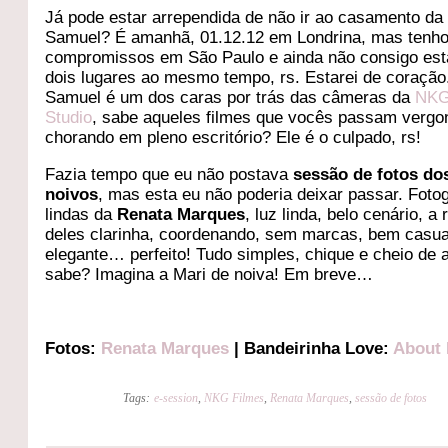
Já pode estar arrependida de não ir ao casamento da
Samuel? É amanhã, 01.12.12 em Londrina, mas tenh
compromissos em São Paulo e ainda não consigo es
dois lugares ao mesmo tempo, rs. Estarei de coração
Samuel é um dos caras por trás das câmeras da
NK
Studio
, sabe aqueles filmes que vocês passam vergo
chorando em pleno escritório? Ele é o culpado, rs!
Fazia tempo que eu não postava
sessão de fotos do
noivos
, mas esta eu não poderia deixar passar. Fotog
lindas da
Renata Marques
, luz linda, belo cenário, a
deles clarinha, coordenando, sem marcas, bem casua
elegante… perfeito! Tudo simples, chique e cheio de 
sabe? Imagina a Mari de noiva! Em breve…
Fotos:
Renata Marques
| Bandeirinha Love:
About
Tags:
e-session
,
NKG Filmes
,
Renata Marques
,
sessão de fotos