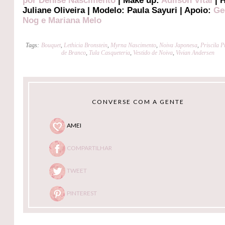
por Denise Nascimento
| Make up:
Adilson Vital
| H
Juliane Oliveira | Modelo: Paula Sayuri | Apoio:
Ge
Nog e Mariana Melo
Tags:
Bouquet
,
Lethicia Bronstein
,
Myrna Nascimento
,
Noiva Japonesa
,
Priscila 
de Branco
,
Tula Casqueteria
,
Vestido de Noiva
,
Vivian Andersen
CONVERSE COM A GENTE
AMEI
COMPARTILHAR
TWEET
PINTEREST