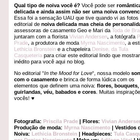
Qual tipo de noiva você é?
Você pode ser
romântic
delicada e ainda assim não ser uma noiva convenc
Essa foi a sensação UAU que tive quando vi as fotos
editorial de
noiva delicada mas cheia de personalid
assessoras de casamento Geo e Mari da
Toda de Br
juntaram com a florista
Vivian Andersen
, a fotógrafa
P
Prade
, a produtora de moda
Myrna Nascimento
, a est
Lethicia Bronstein
e a chapeleira
Denise, da Tula
Casqueteria
para criar este editorial lindo que mostr
inédito para você aqui no blog.
No editorial “
In the Mood for Love
“, nossa modelo
so
com o casamento
e brinca de forma lúdica com os
elementos que definem uma noiva:
flores, bouquets,
guirlandas, véu, babados e cores
. Muitas inspiraçõ
vocês! ♥
Fotografia:
Priscila Prade
| Flores:
Vivian Anderse
Produção de moda:
Myrna Nascimento
| Vestidos 
Noiva:
Lethicia Bronstein
| Headpieces:
Tula Casqu