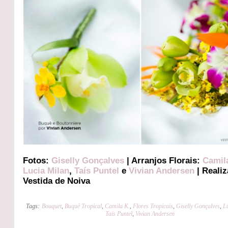
Fotos:
Giselly Gonçalves
| Arranjos Florais:
Camil
Lucia Milan
,
Taís Puntel
e
Vivian Andersen
| Reali
Vestida de Noiva
Tags:
Bouquet
,
Buquê Tropical
,
Camila K.
,
Flores Tropicais
,
Giselly Gonçalves
,
L
Taís Puntel
,
Vivian Andersen