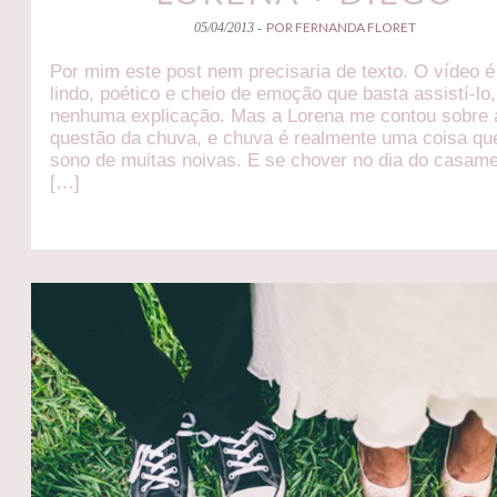
POR FERNANDA FLORET
05/04/2013 -
Por mim este post nem precisaria de texto. O vídeo é
lindo, poético e cheio de emoção que basta assistí-lo
nenhuma explicação. Mas a Lorena me contou sobre 
questão da chuva, e chuva é realmente uma coisa que
sono de muitas noivas. E se chover no dia do casam
[…]