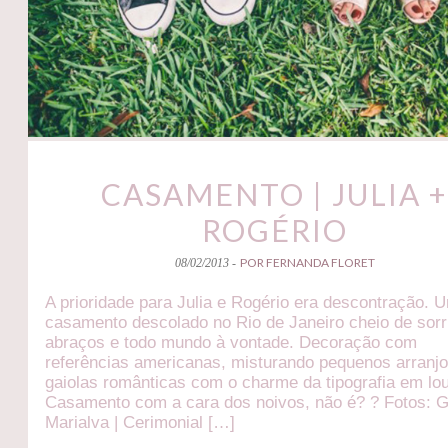
CASAMENTO | JULIA 
ROGÉRIO
POR FERNANDA FLORET
08/02/2013 -
A prioridade para Julia e Rogério era descontração. 
casamento descolado no Rio de Janeiro cheio de sorr
abraços e todo mundo à vontade. Decoração com
referências americanas, misturando pequenos arranjo
gaiolas românticas com o charme da tipografia em lo
Casamento com a cara dos noivos, não é? ? Fotos: 
Marialva | Cerimonial […]