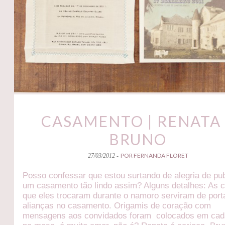
CASAMENTO | RENATA
BRUNO
POR FERNANDA FLORET
27/03/2012 -
Posso confessar que estou surtando de alegria de pub
um casamento tão lindo assim? Alguns detalhes: As c
que eles trocaram durante o namoro serviram de port
alianças no casamento. Origamis de coração com
mensagens aos convidados foram colocados em cad