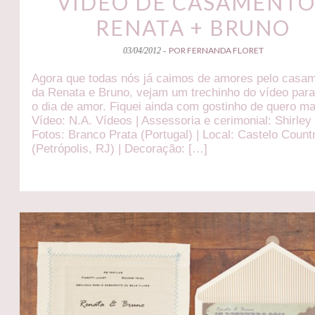
VÍDEO DE CASAMENTO
RENATA + BRUNO
POR FERNANDA FLORET
03/04/2012 -
Agora que todas nós já caimos de amores pelo casa
da Renata e Bruno, vejam um trechinho do vídeo par
o dia de amor. Fiquei ainda com gostinho de quero ma
Vídeo: N.A. Vídeos | Assessoria e cerimonial: Shirley
Fotos: Branco Prata (Portugal) | Local: Castelo Count
(Petrópolis, RJ) | Decoração: […]