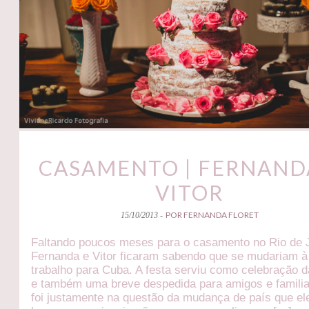
CASAMENTO | FERNAND
VITOR
POR FERNANDA FLORET
15/10/2013 -
Faltando poucos meses para o casamento no Rio de J
Fernanda e Vitor ficaram sabendo que se mudariam à
trabalho para Cuba. A festa serviu como celebração d
e também uma breve despedida para amigos e familia
foi justamente na questão da mudança de país que el