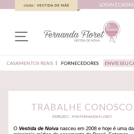
LOGIN
CADAS
CASAMENTOS REAIS
FORNECEDORES
ENVIE SEU 
TRABALHE CONOSCO
POR FERNANDA FLORET
03/06/2012 -
O
Vestida de Noiva
nasceu em 2008 e hoje é uma d